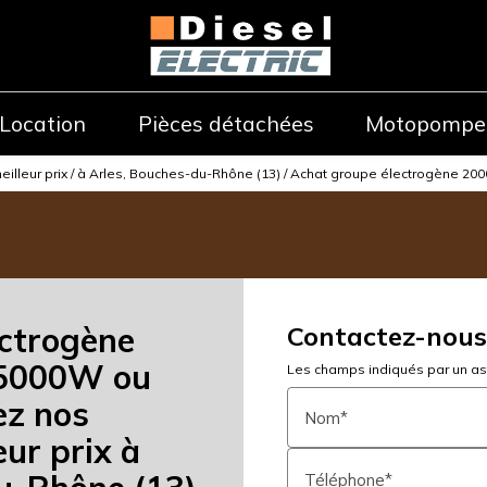
Location
Pièces détachées
Motopompe
eilleur prix / à Arles, Bouches-du-Rhône (13) / Achat groupe électrogène 
ctrogène
Contactez-nous
5000W ou
Les champs indiqués par un ast
z nos
Nom*
ur prix à
Téléphone*