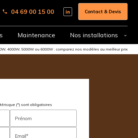
04 69 00 15 00
Contact & Devis
s
Maintenance
Nos installations
2000W, 4000W, 5000W ou 6000W : comparez nos modèles au meilleur prix
érisque (*) sont obligatoires
Prénom
Email*