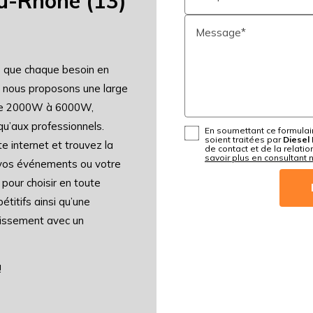
u-Rhône (13)
Message*
s que chaque besoin en
oi nous proposons une large
de 2000W à 6000W,
qu’aux professionnels.
En soumettant ce formulair
soient traitées par
Diesel 
 internet et trouvez la
de contact et de la relati
savoir plus en consultant n
 vos événements ou votre
pour choisir en toute
étitifs ainsi qu’une
stissement avec un
!