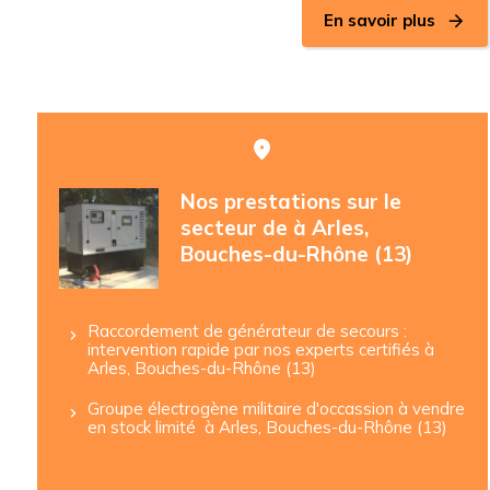
En savoir plus
Nos prestations sur le
secteur de à Arles,
Bouches-du-Rhône (13)
Raccordement de générateur de secours :
intervention rapide par nos experts certifiés à
Arles, Bouches-du-Rhône (13)
Groupe électrogène militaire d'occassion à vendre
en stock limité à Arles, Bouches-du-Rhône (13)